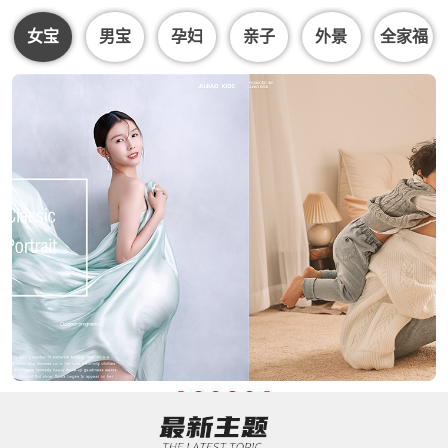
女宝
男宝
孕妇
亲子
外景
全家福