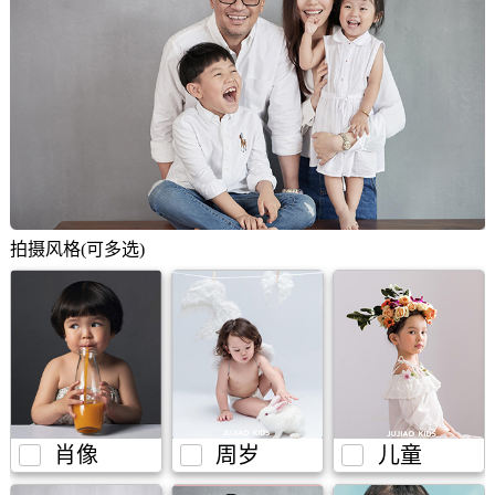
拍摄风格(可多选)
肖像
周岁
儿童